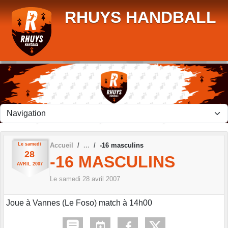
Panneau de gestion des cookies
RHUYS HANDBALL
Le
samedi
Accueil
-16 masculins
28
-16 MASCULINS
AVRIL
2007
Le
samedi
28
avril
2007
Joue à Vannes (Le Foso) match à 14h00