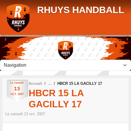
Panneau de gestion des cookies
RHUYS HANDBALL
Le
samedi
Accueil
HBCR 15 LA GACILLY 17
13
HBCR 15 LA
OCT.
2007
GACILLY 17
Le
samedi
13
oct.
2007