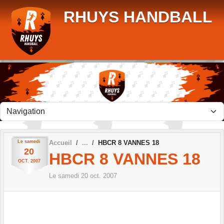
Panneau de gestion des cookies
RHUYS HANDBALL
Le
samedi
Accueil
HBCR 8 VANNES 18
20
HBCR 8 VANNES 18
OCT.
2007
Le
samedi
20
oct.
2007