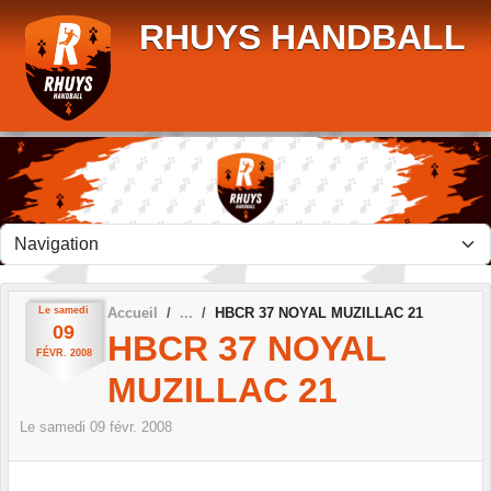
Panneau de gestion des cookies
RHUYS HANDBALL
Le
samedi
Accueil
HBCR 37 NOYAL MUZILLAC 21
09
HBCR 37 NOYAL
FÉVR.
2008
MUZILLAC 21
Le
samedi
09
févr.
2008