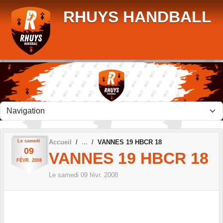
Panneau de gestion des cookies
RHUYS HANDBALL
Le
samedi
Accueil
VANNES 19 HBCR 18
09
VANNES 19 HBCR 18
FÉVR.
2008
Le
samedi
09
févr.
2008