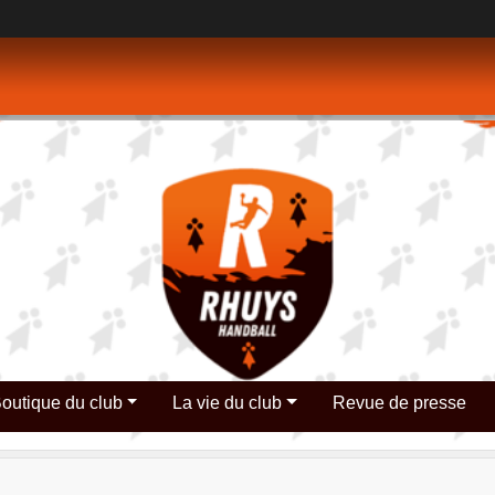
outique du club
La vie du club
Revue de presse