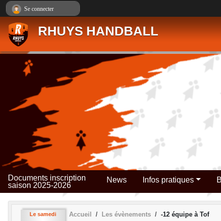
Panneau de gestion des cookies
Se connecter
RHUYS HANDBALL
Documents inscription
News
Infos pratiques
B
saison 2025-2026
Accueil
Les évènements
-12 équipe à Tof
Le
samedi