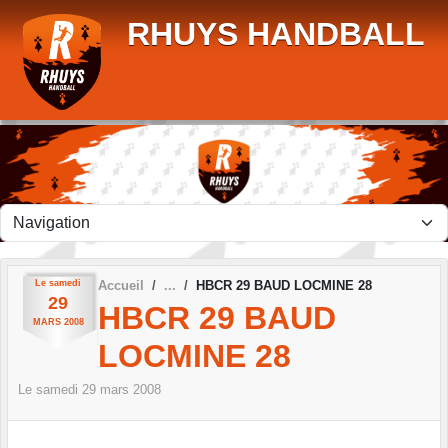
Panneau de gestion des cookies
RHUYS HANDBALL
Le
samedi
Accueil
HBCR 29 BAUD LOCMINE 28
29
HBCR 29 BAUD
MARS
2008
LOCMINE 28
Le
samedi
29
mars
2008