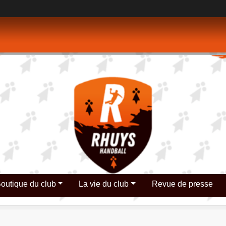
outique du club
La vie du club
Revue de presse