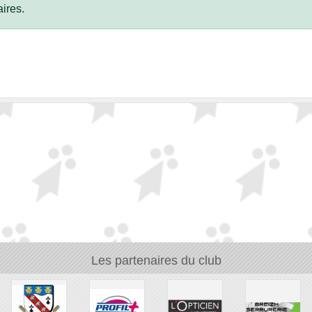
ires.
Les partenaires du club