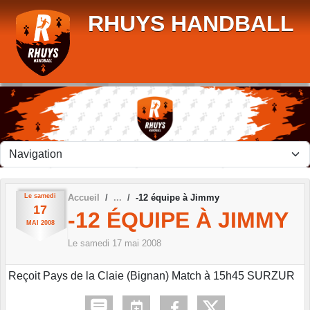
Panneau de gestion des cookies
RHUYS HANDBALL
Le
samedi
Accueil
-12 équipe à Jimmy
17
-12 ÉQUIPE À JIMMY
MAI
2008
Le
samedi
17
mai
2008
Reçoit Pays de la Claie (Bignan) Match à 15h45 SURZUR