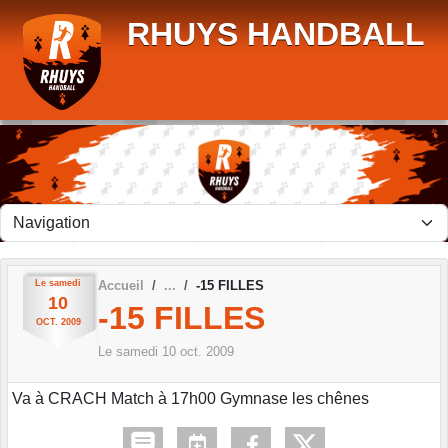
Panneau de gestion des cookies
RHUYS HANDBALL
Le
samedi
Accueil
-15 FILLES
10
-15 FILLES
OCT.
2009
Le
samedi
10
oct.
2009
Va à CRACH Match à 17h00 Gymnase les chênes