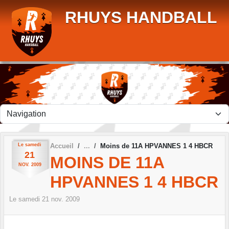
Panneau de gestion des cookies
RHUYS HANDBALL
Le
samedi
Accueil
Moins de 11A HPVANNES 1 4 HBCR
21
MOINS DE 11A
NOV.
2009
HPVANNES 1 4 HBCR
Le
samedi
21
nov.
2009