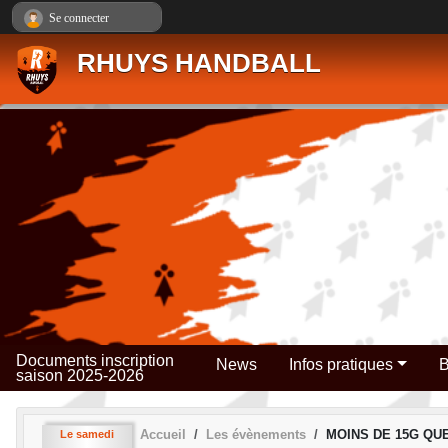
Panneau de gestion des cookies
Se connecter
RHUYS HANDBALL
Documents inscription
News
Infos pratiques
B
saison 2025-2026
Accueil
Les évènements
MOINS DE 15G QUE
Le
samedi