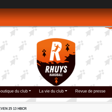
outique du club
La vie du club
Revue de presse
VEN 25 13 HBCR