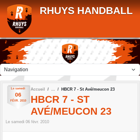
Panneau de gestion des cookies
RHUYS HANDBALL
Le
samedi
Accueil
HBCR 7 - St Avé/meucon 23
06
HBCR 7 - ST
FÉVR.
2010
AVÉ/MEUCON 23
Le
samedi
06
févr.
2010