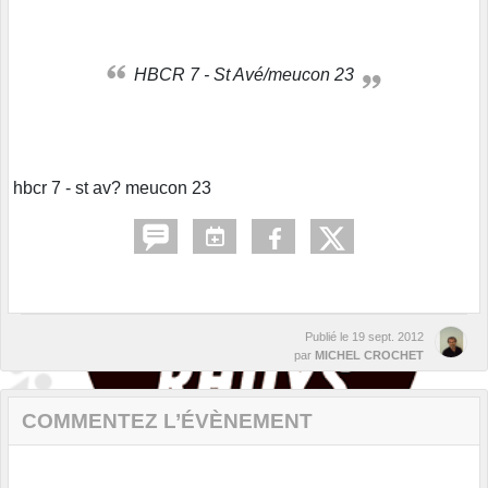
HBCR 7 - St Avé/meucon 23
hbcr 7 - st av? meucon 23
Publié le
19 sept. 2012
par
MICHEL CROCHET
COMMENTEZ L’ÉVÈNEMENT