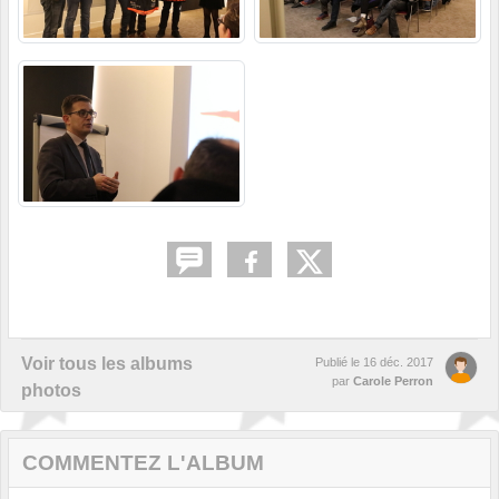
Voir tous les albums
Publié le
16 déc. 2017
par
Carole Perron
photos
COMMENTEZ L'ALBUM